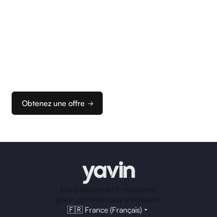
Commencez
à encaisser
Nous vous accompagnons dans la configuration
de vos terminaux et de votre caisse pour que vous
puissiez rapidement configurer votre solution
d’encaissement idéale.
Obtenez une offre
L'encaissement moderne
pour commerces exigeants
🇫🇷 France (Français)