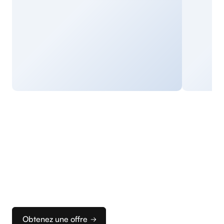
Commencez
à encaisser
Nous vous accompagnons dans la configuration
de vos terminaux et de votre caisse pour que vous
puissiez rapidement configurer votre solution
d’encaissement idéale.
Obtenez une offre