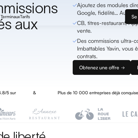
mmissions
Ajoutez des modules dire
Google, fidélité… Aussi s
Se
Terminaux
Tarifs
vés aux
CB, titres-restaurant, A
vente.
Des commissions ultra-co
Imbattables Yavin, vous ê
contrats.
Obtenez une offre
.8/5 sur
&
Plus de 10 000 entreprises déjà conquise
de liberté