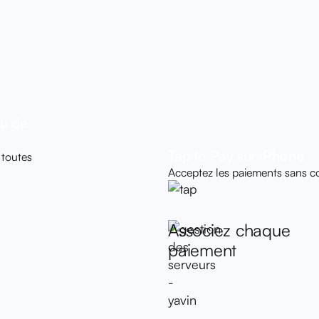
au de
Tap to Pay sur iPhone
 toutes
Acceptez les paiements sans co
En savoir plus
Associez chaque
paiement