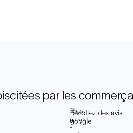
ébiscitées par les commerç
Récoltez des avis
google