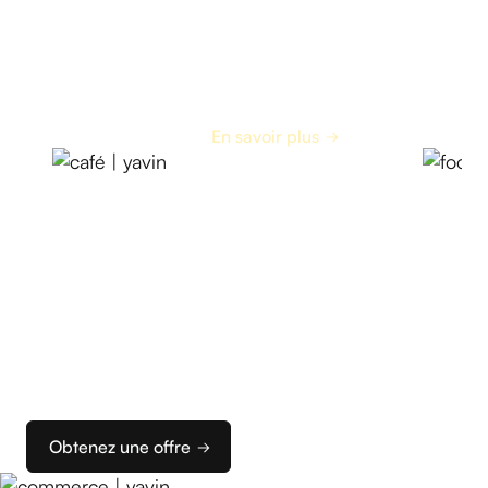
Café
En savoir plus
Commencez
à encaisser
Nous vous accompagnons dans la configuration
de vos terminaux et de votre caisse pour que vous
puissiez rapidement configurer votre solution
d’encaissement idéale.
Obtenez une offre