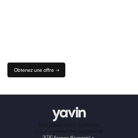
Commencez
à encaisser
Nous vous accompagnons dans la configuration
de vos terminaux et de votre caisse pour que vous
puissiez rapidement configurer votre solution
d’encaissement idéale.
Obtenez une offre
L'encaissement moderne
pour commerces exigeants
🇫🇷 France (Français)