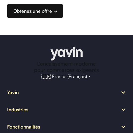
d’encaissement idéale.
Obtenez une offre
L'encaissement moderne
pour commerces exigeants
🇫🇷 France (Français)
Yavin
Notre mission
Industries
MyYavin
Nous rejoindre
Restauration
Blog Yavin
Fonctionnalités
Bar