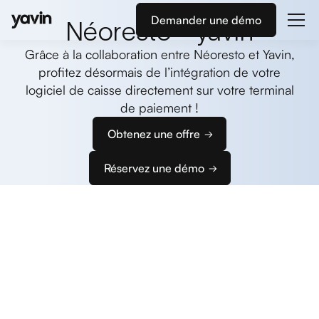
Demander une démo
Néoresto - yavin
Grâce à la collaboration entre Néoresto et Yavin,
profitez désormais de l’intégration de votre
logiciel de caisse directement sur votre terminal
de paiement !
Obtenez une offre
Réservez une démo
Commencez
à encaisser
Nous vous accompagnons dans la configuration
de vos terminaux et de votre caisse pour que vous