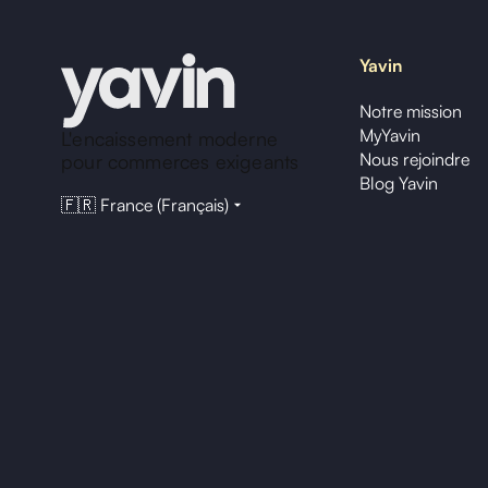
Yavin
Notre mission
MyYavin
L'encaissement moderne
Nous rejoindre
pour commerces exigeants
Blog Yavin
🇫🇷 France (Français)