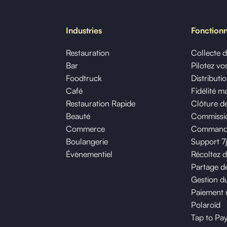
Industries
Fonctionn
Restauration
Collecte 
Bar
Pilotez v
Foodtruck
Distributi
Café
Fidélité m
Restauration Rapide
Clôture de
Beauté
Commissio
Commerce
Commande 
Boulangerie
Support 7
Évènementiel
Récoltez 
Partage de
Gestion du
Paiement 
Polaroïd
Tap to Pa