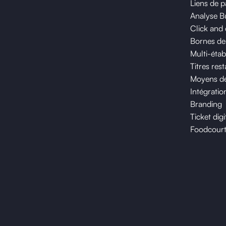
Liens de 
Analyse B
Click and 
Bornes d
Multi-étab
Titres res
Moyens de
Intégratio
Branding
Ticket digi
Foodcour