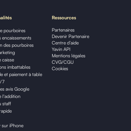
alités
Ressources
Partenaires
de pourboires
Devenir Partenaire
os encaissements
Centre d’aide
on des pourboires
Yavin API
arketing
Mentions légales
 caisse
CVG/CGU
ns imbattables
Cookies
et paiement à table
j/7
des avis Google
 l'addition
 staff
rapide
y sur iPhone