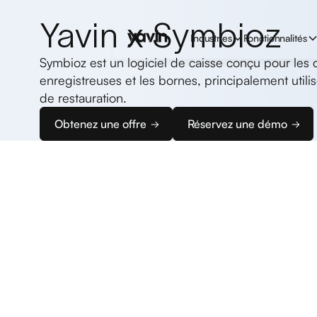
Yavin x Symbioz
Industries
Fonctionnalités
Symbioz est un logiciel de caisse conçu pour les 
enregistreuses et les bornes, principalement utili
de restauration.
Obtenez une offre
Réservez une démo
Commencez
à encaisser
Nous vous accompagnons dans la configuration de