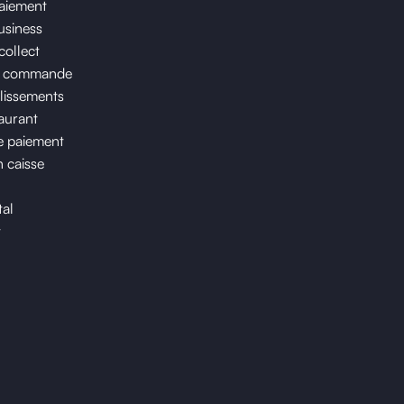
paiement
usiness
collect
e commande
lissements
taurant
 paiement
n caisse
tal
t