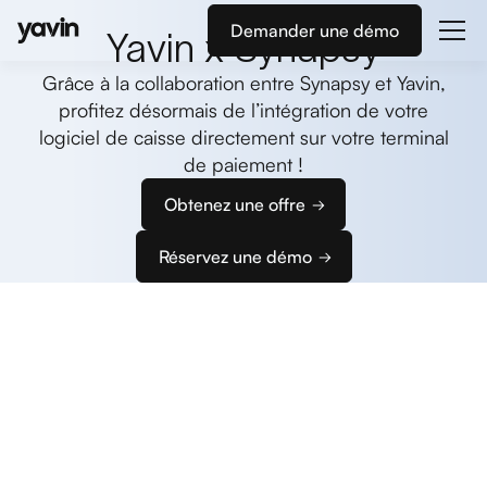
Demander une démo
Yavin x Synapsy
Grâce à la collaboration entre Synapsy et Yavin,
profitez désormais de l’intégration de votre
logiciel de caisse directement sur votre terminal
de paiement !
Obtenez une offre
Réservez une démo
Commencez
à encaisser
Nous vous accompagnons dans la configuration
de vos terminaux et de votre caisse pour que vous