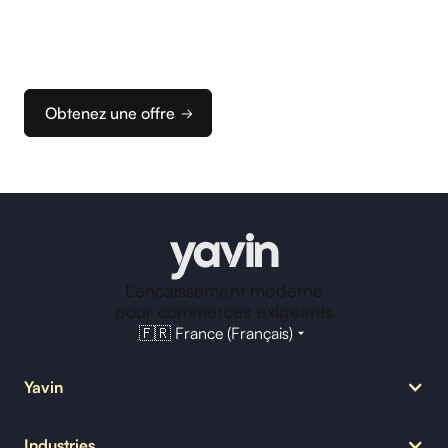
Nous vous accompagnons dans la configuration
de vos terminaux et de votre caisse pour que vous
puissiez rapidement configurer votre solution
d’encaissement idéale.
Obtenez une offre
L'encaissement moderne
pour commerces exigeants
🇫🇷 France (Français)
Yavin
Notre mission
Industries